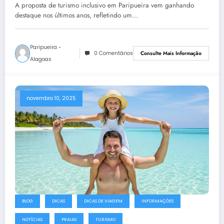
A proposta de turismo inclusivo em Paripueira vem ganhando
destaque nos últimos anos, refletindo um…
Paripueira -
0 Comentários
Consulte Mais Informação
Alagoas
novembro 10, 2025
BLOG
DICAS
DICAS DE VIAGEM
INFORMAÇÕES
NOTÍCIAS
PRAIAS
TURISMO