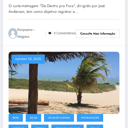
Popular Valter Lima
O curta-metragem "De Dentro pra Fora", dirigido por José
Anderson, tem como objetivo registrar e…
Paripueira -
0 Comentários
Consulte Mais Informação
Alagoas
outubro 30, 2025
BLOG
DICAS
DICAS DE VIAGEM
INFORMAÇÕES