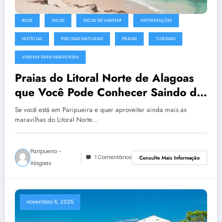
BLOG
DICAS
DICAS DE VIAGEM
INFORMAÇÕES
NOTÍCIAS
PISCINAS NATURAIS
PRAIAS
TURISMO
VIAGEM PARA PARIPUEIRA
Praias do Litoral Norte de Alagoas
que Você Pode Conhecer Saindo de
Paripueira
Se você está em Paripueira e quer aproveitar ainda mais as
maravilhas do Litoral Norte…
Paripueira -
1 Comentários
Consulte Mais Informação
Alagoas
novembro 6, 2025