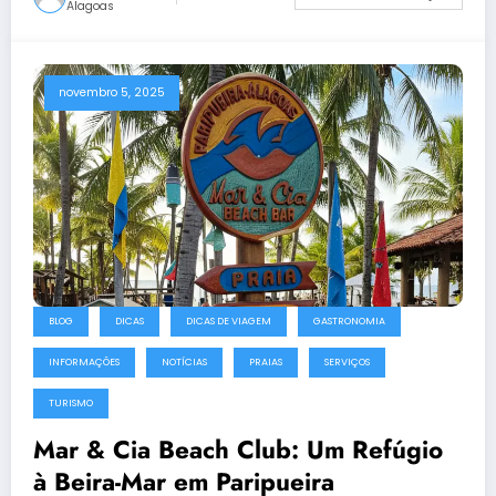
Alagoas
novembro 5, 2025
BLOG
DICAS
DICAS DE VIAGEM
GASTRONOMIA
INFORMAÇÕES
NOTÍCIAS
PRAIAS
SERVIÇOS
TURISMO
Mar & Cia Beach Club: Um Refúgio
à Beira-Mar em Paripueira