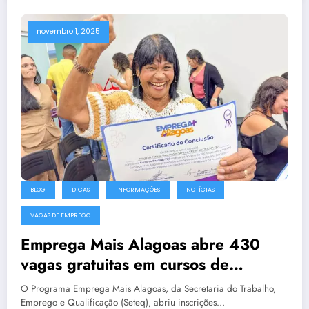
novembro 1, 2025
BLOG
DICAS
INFORMAÇÕES
NOTÍCIAS
VAGAS DE EMPREGO
Emprega Mais Alagoas abre 430
vagas gratuitas em cursos de
qualificação em Maceió e Paripueira
O Programa Emprega Mais Alagoas, da Secretaria do Trabalho,
Emprego e Qualificação (Seteq), abriu inscrições…