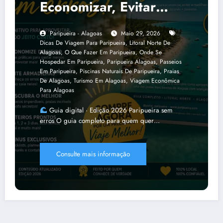
Economizar, Evitar
Erros E Aproveitar
Paripueira - Alagoas
Maio 29, 2026
Melhor Esse Paraíso
Dicas De Viagem Para Paripueira
,
Litoral Norte De
De Alagoas
Alagoas
,
O Que Fazer Em Paripueira
,
Onde Se
Hospedar Em Paripueira
,
Paripueira Alagoas
,
Passeios
Em Paripueira
,
Piscinas Naturais De Paripueira
,
Praias
De Alagoas
,
Turismo Em Alagoas
,
Viagem Econômica
Para Alagoas
Guia digital · Edição 2026 Paripueira sem
erros O guia completo para quem quer…
Consulte mais informação