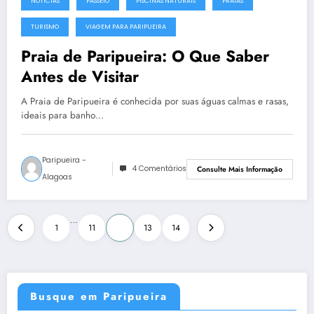
NOTÍCIAS
PASSEIO
PISCINAS NATURAIS
PRAIAS
TURISMO
VIAGEM PARA PARIPUEIRA
Praia de Paripueira: O Que Saber
Antes de Visitar
A Praia de Paripueira é conhecida por suas águas calmas e rasas,
ideais para banho…
Paripueira -
4 Comentários
Consulte Mais Informação
Alagoas
Paginação
…
1
11
12
13
14
de
posts
Busque em Paripueira