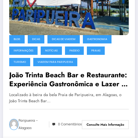
BLOG
DICAS
DICAS DE VIAGEM
GASTRONOMIA
INFORMAÇÕES
NOTÍCIAS
PASSEIO
PRAIAS
TURISMO
VIAGEM PARA PARIPUEIRA
João Trinta Beach Bar e Restaurante:
Experiência Gastronômica e Lazer à
Beira-Mar em Paripueira
Localizado à beira da bela Praia de Paripueira, em Alagoas, o
João Trinta Beach Bar…
Paripueira -
0 Comentários
Consulte Mais Informação
Alagoas