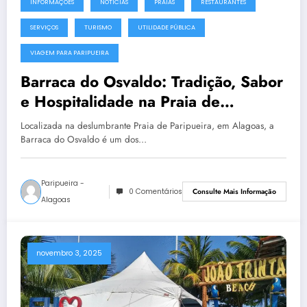
INFORMAÇÕES
NOTÍCIAS
PRAIAS
RESTAURANTES
SERVIÇOS
TURISMO
UTILIDADE PÚBLICA
VIAGEM PARA PARIPUEIRA
Barraca do Osvaldo: Tradição, Sabor
e Hospitalidade na Praia de
Paripueira
Localizada na deslumbrante Praia de Paripueira, em Alagoas, a
Barraca do Osvaldo é um dos…
Paripueira -
0 Comentários
Consulte Mais Informação
Alagoas
novembro 3, 2025