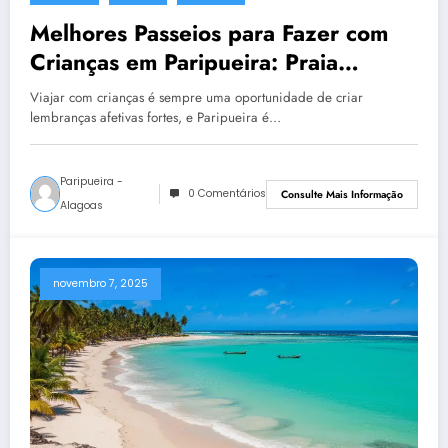
Melhores Passeios para Fazer com
Crianças em Paripueira: Praia
Segura, Piscinas Rasas e Atividades
Viajar com crianças é sempre uma oportunidade de criar
lembranças afetivas fortes, e Paripueira é…
Paripueira -
0 Comentários
Consulte Mais Informação
Alagoas
novembro 7, 2025