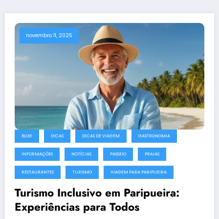
novembro 11, 2025
BLOG
DICAS
DICAS DE VIAGEM
GASTRONOMIA
INFORMAÇÕES
NOTÍCIAS
PASSEIO
PRAIAS
RESTAURANTES
TURISMO
VIAGEM PARA PARIPUEIRA
Turismo Inclusivo em Paripueira:
Experiências para Todos