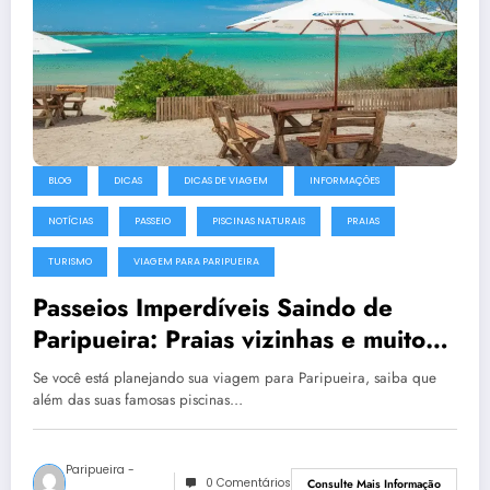
BLOG
DICAS
DICAS DE VIAGEM
INFORMAÇÕES
NOTÍCIAS
PASSEIO
PISCINAS NATURAIS
PRAIAS
TURISMO
VIAGEM PARA PARIPUEIRA
Passeios Imperdíveis Saindo de
Paripueira: Praias vizinhas e muito
mais
Se você está planejando sua viagem para Paripueira, saiba que
além das suas famosas piscinas…
Paripueira -
0 Comentários
Consulte Mais Informação