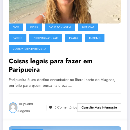
BLOG
DICAS
DICAS DE VIAGEM
NOTÍCIAS
PASSEIO
PISCINAS NATURAIS
PRAIAS
TURISMO
VIAGEM PARA PARIPUEIRA
Coisas legais para fazer em
Paripueira
Paripueira é um destino encantador no litoral norte de Alagoas,
perfeito para quem busca natureza,…
Paripueira -
0 Comentários
Consulte Mais Informação
Alagoas