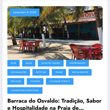
novembro 4, 2025
BLOG
DICAS
DICAS DE VIAGEM
GASTRONOMIA
INFORMAÇÕES
NOTÍCIAS
PRAIAS
RESTAURANTES
SERVIÇOS
TURISMO
UTILIDADE PÚBLICA
VIAGEM PARA PARIPUEIRA
Barraca do Osvaldo: Tradição, Sabor
e Hospitalidade na Praia de