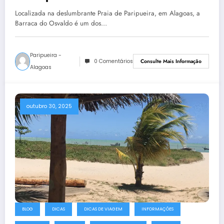
Paripueira
Localizada na deslumbrante Praia de Paripueira, em Alagoas, a
Barraca do Osvaldo é um dos…
Paripueira -
0 Comentários
Consulte Mais Informação
Alagoas
outubro 30, 2025
BLOG
DICAS
DICAS DE VIAGEM
INFORMAÇÕES