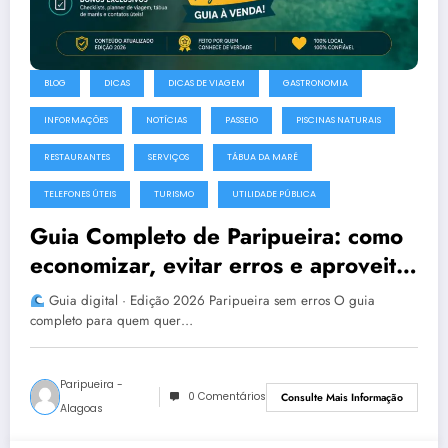
BLOG
DICAS
DICAS DE VIAGEM
GASTRONOMIA
INFORMAÇÕES
NOTÍCIAS
PASSEIO
PISCINAS NATURAIS
RESTAURANTES
SERVIÇOS
TÁBUA DA MARÉ
TELEFONES ÚTEIS
TURISMO
UTILIDADE PÚBLICA
Guia Completo de Paripueira: como
economizar, evitar erros e aproveitar
melhor esse paraíso de Alagoas
Guia digital · Edição 2026 Paripueira sem erros O guia
completo para quem quer…
Paripueira -
0 Comentários
Consulte Mais Informação
Alagoas