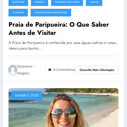
NOTÍCIAS
PASSEIO
PISCINAS NATURAIS
PRAIAS
TURISMO
VIAGEM PARA PARIPUEIRA
Praia de Paripueira: O Que Saber
Antes de Visitar
A Praia de Paripueira é conhecida por suas águas calmas e rasas,
ideais para banho…
Paripueira -
4 Comentários
Consulte Mais Informação
Alagoas
outubro 7, 2025