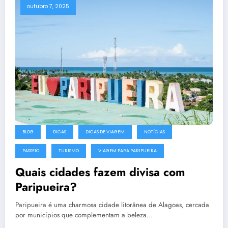
outubro 7, 2025
BLOG
DICAS
DICAS DE VIAGEM
NOTÍCIAS
PASSEIO
TURISMO
VIAGEM PARA PARIPUEIRA
Quais cidades fazem divisa com
Paripueira?
Paripueira é uma charmosa cidade litorânea de Alagoas, cercada
por municípios que complementam a beleza…