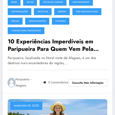
BLOG
DICAS
DICAS DE VIAGEM
GASTRONOMIA
INFORMAÇÕES
NOTÍCIAS
PASSEIO
PISCINAS NATURAIS
PRAIAS
RESTAURANTES
TURISMO
VIAGEM PARA PARIPUEIRA
10 Experiências Imperdíveis em
Paripueira Para Quem Vem Pela
Primeira Vez
Paripueira, localizada no litoral norte de Alagoas, é um dos
destinos mais encantadores da região,…
Paripueira -
0 Comentários
Consulte Mais Informação
Alagoas
novembro 10, 2025