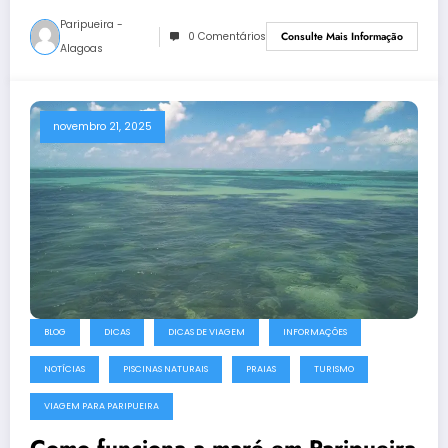
Paripueira -
0 Comentários
Consulte Mais Informação
Alagoas
novembro 21, 2025
BLOG
DICAS
DICAS DE VIAGEM
INFORMAÇÕES
NOTÍCIAS
PISCINAS NATURAIS
PRAIAS
TURISMO
VIAGEM PARA PARIPUEIRA
Como funciona a maré em Paripueira