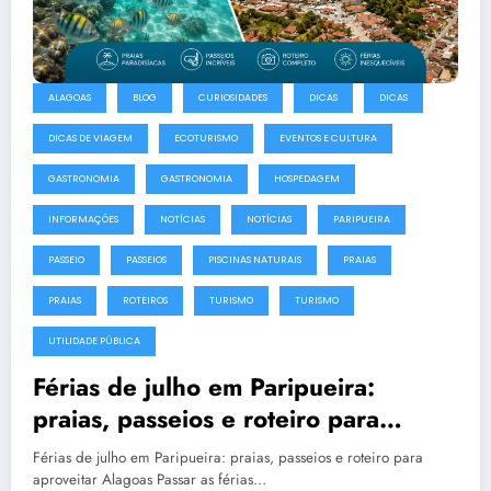
ALAGOAS
BLOG
CURIOSIDADES
DICAS
DICAS
DICAS DE VIAGEM
ECOTURISMO
EVENTOS E CULTURA
GASTRONOMIA
GASTRONOMIA
HOSPEDAGEM
INFORMAÇÕES
NOTÍCIAS
NOTÍCIAS
PARIPUEIRA
PASSEIO
PASSEIOS
PISCINAS NATURAIS
PRAIAS
PRAIAS
ROTEIROS
TURISMO
TURISMO
UTILIDADE PÚBLICA
Férias de julho em Paripueira:
praias, passeios e roteiro para
aproveitar Alagoas
Férias de julho em Paripueira: praias, passeios e roteiro para
aproveitar Alagoas Passar as férias…