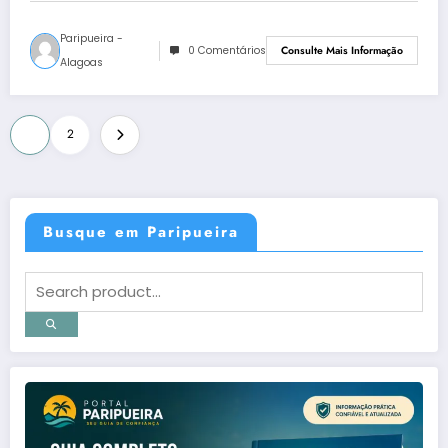
Paripueira -
0 Comentários
Consulte Mais Informação
Alagoas
Paginação
1
2
de
posts
Busque em Paripueira