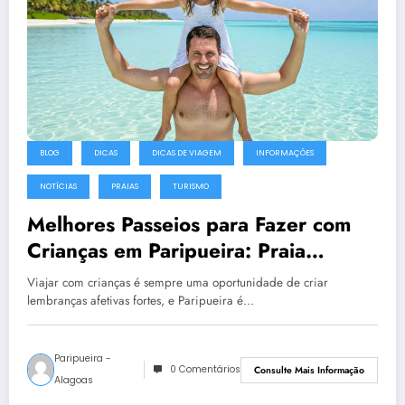
BLOG
DICAS
DICAS DE VIAGEM
INFORMAÇÕES
NOTÍCIAS
PRAIAS
TURISMO
Melhores Passeios para Fazer com
Crianças em Paripueira: Praia
Segura, Piscinas Rasas e Atividades
Viajar com crianças é sempre uma oportunidade de criar
lembranças afetivas fortes, e Paripueira é…
Paripueira -
0 Comentários
Consulte Mais Informação
Alagoas