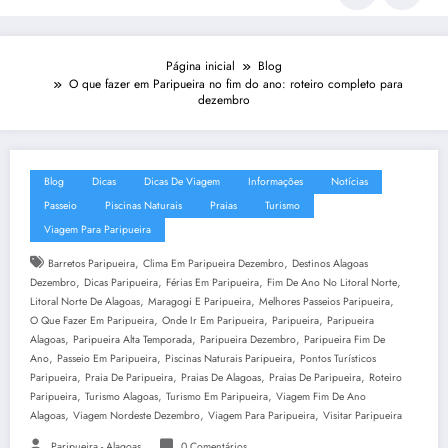
Página inicial
Blog
O que fazer em Paripueira no fim do ano: roteiro completo para
dezembro
Blog
Dicas
Dicas De Viagem
Informações
Notícias
Passeio
Piscinas Naturais
Praias
Turismo
Viagem Para Paripueira
,
,
Barretos Paripueira
Clima Em Paripueira Dezembro
Destinos Alagoas
,
,
,
,
Dezembro
Dicas Paripueira
Férias Em Paripueira
Fim De Ano No Litoral Norte
,
,
,
Litoral Norte De Alagoas
Maragogi E Paripueira
Melhores Passeios Paripueira
,
,
,
O Que Fazer Em Paripueira
Onde Ir Em Paripueira
Paripueira
Paripueira
,
,
,
Alagoas
Paripueira Alta Temporada
Paripueira Dezembro
Paripueira Fim De
,
,
,
Ano
Passeio Em Paripueira
Piscinas Naturais Paripueira
Pontos Turísticos
,
,
,
,
Paripueira
Praia De Paripueira
Praias De Alagoas
Praias De Paripueira
Roteiro
,
,
,
Paripueira
Turismo Alagoas
Turismo Em Paripueira
Viagem Fim De Ano
,
,
,
Alagoas
Viagem Nordeste Dezembro
Viagem Para Paripueira
Visitar Paripueira
Paripueira - Alagoas
0 Comentários