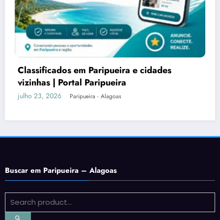
Férias de Julho em Alagoas: descubra
Paripueira e os melhores destinos do Litoral
Norte
julho 18, 2026
Paripueira - Alagoas
Buscar em Paripueira – Alagoas