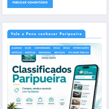
Vale a Pena conhecer Paripueira
ALAGOAS
ALUGUEL DE IMÓVEIS
ARAPIRACA
BARRA DE SÃO MIGUEL
BLOG
COMPRAS E ARTESANATO
CORURIPE
CURIOSIDADES
DELMIRO GOUVEIA
DICAS
DICAS
DICAS DE VIAGEM
ECOTURISMO
EVENTOS
EVENTOS E CULTURA
GASTRONOMIA
GASTRONOMIA
HISTÓRIA E PATRIMÔNIO
HOSPEDAGEM
INFORMAÇÕES
JAPARATINGA
MACEIÓ
MARAGOGI
MARECHAL DEODORO
NOTÍCIAS
NOTÍCIAS
PALMEIRA DOS ÍNDIOS
PARIPUEIRA
PASSEIO
PASSEIOS
PENEDO
PIAÇABUÇU
PIRANHAS
PISCINAS NATURAIS
PRAIAS
PRAIAS
RESTAURANTES E BARES
RIO LARGO
ROTEIROS
SÃO MIGUEL DOS MILAGRES
SERVIÇOS
TÁBUA DA MARÉ
TÁBUA DA MARÉ
TRANSPORTE E MOBILIDADE
TURISMO
TURISMO
UNIÃO DOS PALMARES
UTILIDADE PÚBLICA