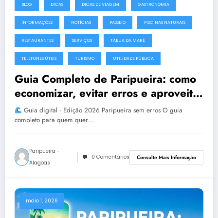
BLOG
DICAS
DICAS DE VIAGEM
GASTRONOMIA
INFORMAÇÕES
NOTÍCIAS
PASSEIO
PISCINAS NATURAIS
RESTAURANTES
SERVIÇOS
TÁBUA DA MARÉ
TELEFONES ÚTEIS
TURISMO
UTILIDADE PÚBLICA
Guia Completo de Paripueira: como
economizar, evitar erros e aproveitar
melhor esse paraíso de Alagoas
Guia digital · Edição 2026 Paripueira sem erros O guia
completo para quem quer…
Paripueira -
0 Comentários
Consulte Mais Informação
Alagoas
maio 1, 2026