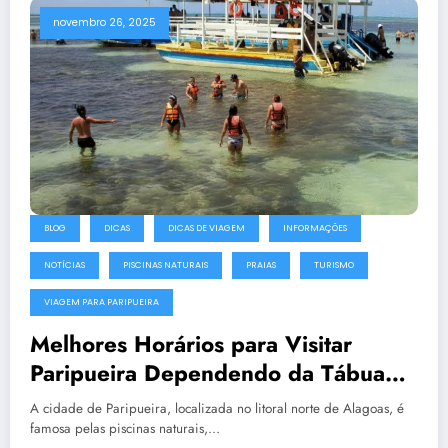
novembro 26, 2025
BLOG
DICAS
DICAS DE VIAGEM
INFORMAÇÕES
NOTÍCIAS
PISCINAS NATURAIS
PRAIAS
TURISMO
VIAGEM PARA PARIPUEIRA
Melhores Horários para Visitar
Paripueira Dependendo da Tábua
das Marés: Guia Completo para
A cidade de Paripueira, localizada no litoral norte de Alagoas, é
Turistas
famosa pelas piscinas naturais,…