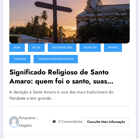
BLOG
DICAS
INFORMAÇÕES
NOTÍCIAS
PRAIAS
TURISMO
VIAGEM PARA PARIPUEIRA
Significado Religioso de Santo
Amaro: quem foi o santo, suas
devoções, símbolos e sua conexão
A devoção a Santo Amaro é uma das mais tradicionais do
com Paripueira
Nordeste e tem grande…
Paripueira -
0 Comentários
Consulte Mais Informação
Alagoas