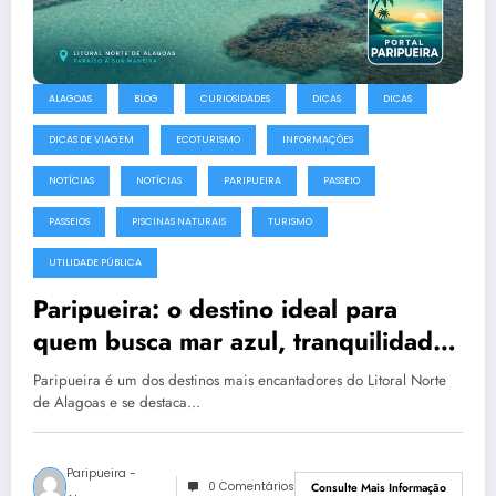
ALAGOAS
BLOG
CURIOSIDADES
DICAS
DICAS
DICAS DE VIAGEM
ECOTURISMO
INFORMAÇÕES
NOTÍCIAS
NOTÍCIAS
PARIPUEIRA
PASSEIO
PASSEIOS
PISCINAS NATURAIS
TURISMO
UTILIDADE PÚBLICA
Paripueira: o destino ideal para
quem busca mar azul, tranquilidade
e beleza natural
Paripueira é um dos destinos mais encantadores do Litoral Norte
de Alagoas e se destaca…
Paripueira -
0 Comentários
Consulte Mais Informação