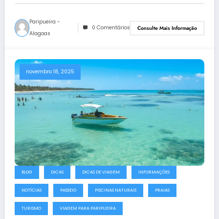
Paripueira -
0 Comentários
Consulte Mais Informação
Alagoas
novembro 18, 2025
BLOG
DICAS
DICAS DE VIAGEM
INFORMAÇÕES
NOTÍCIAS
PASSEIO
PISCINAS NATURAIS
PRAIAS
TURISMO
VIAGEM PARA PARIPUEIRA