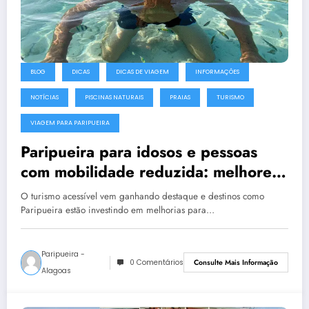
BLOG
DICAS
DICAS DE VIAGEM
INFORMAÇÕES
NOTÍCIAS
PISCINAS NATURAIS
PRAIAS
TURISMO
VIAGEM PARA PARIPUEIRA
Paripueira para idosos e pessoas
com mobilidade reduzida: melhores
pontos, acessos e dicas
O turismo acessível vem ganhando destaque e destinos como
Paripueira estão investindo em melhorias para…
Paripueira -
0 Comentários
Consulte Mais Informação
Alagoas