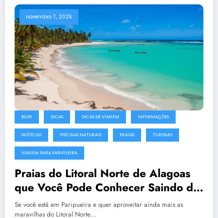
novembro 7, 2025
BLOG
DICAS
DICAS DE VIAGEM
INFORMAÇÕES
NOTÍCIAS
PISCINAS NATURAIS
PRAIAS
TURISMO
VIAGEM PARA PARIPUEIRA
Praias do Litoral Norte de Alagoas
que Você Pode Conhecer Saindo de
Paripueira
Se você está em Paripueira e quer aproveitar ainda mais as
maravilhas do Litoral Norte…