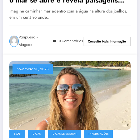
o mar se abre e revela paisagens
únicas no Nordeste
Imagine caminhar mar adentro com a água na altura dos joelhos,
em um cenário onde…
Paripueira -
0 Comentários
Consulte Mais Informação
Alagoas
novembro 28, 2025
BLOG
DICAS
DICAS DE VIAGEM
INFORMAÇÕES