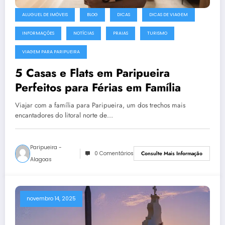
ALUGUEL DE IMÓVEIS
BLOG
DICAS
DICAS DE VIAGEM
INFORMAÇÕES
NOTÍCIAS
PRAIAS
TURISMO
VIAGEM PARA PARIPUEIRA
5 Casas e Flats em Paripueira
Perfeitos para Férias em Família
Viajar com a família para Paripueira, um dos trechos mais
encantadores do litoral norte de…
Paripueira -
0 Comentários
Consulte Mais Informação
Alagoas
novembro 14, 2025