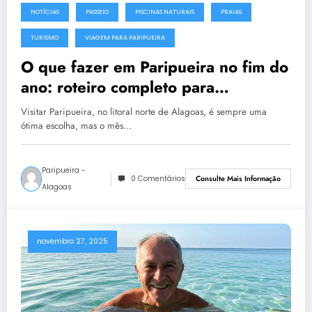
NOTÍCIAS
PASSEIO
PISCINAS NATURAIS
PRAIAS
TURISMO
VIAGEM PARA PARIPUEIRA
O que fazer em Paripueira no fim do
ano: roteiro completo para
dezembro
Visitar Paripueira, no litoral norte de Alagoas, é sempre uma
ótima escolha, mas o mês…
Paripueira -
0 Comentários
Consulte Mais Informação
Alagoas
novembro 27, 2025