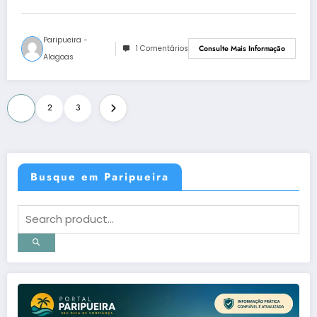
Paripueira -
1 Comentários
Consulte Mais Informação
Alagoas
Paginação
1
2
3
de
posts
Busque em Paripueira