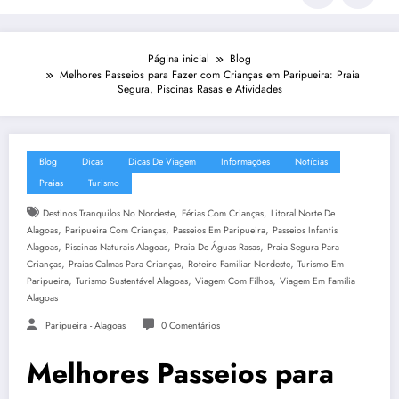
Página inicial
Blog
Melhores Passeios para Fazer com Crianças em Paripueira: Praia
Segura, Piscinas Rasas e Atividades
Blog
Dicas
Dicas De Viagem
Informações
Notícias
Praias
Turismo
,
,
Destinos Tranquilos No Nordeste
Férias Com Crianças
Litoral Norte De
,
,
,
Alagoas
Paripueira Com Crianças
Passeios Em Paripueira
Passeios Infantis
,
,
,
Alagoas
Piscinas Naturais Alagoas
Praia De Águas Rasas
Praia Segura Para
,
,
,
Crianças
Praias Calmas Para Crianças
Roteiro Familiar Nordeste
Turismo Em
,
,
,
Paripueira
Turismo Sustentável Alagoas
Viagem Com Filhos
Viagem Em Família
Alagoas
Paripueira - Alagoas
0 Comentários
Melhores Passeios para