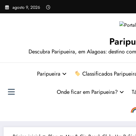
Pular
agosto 9, 2026
para
o
conteúdo
Paripu
Descubra Paripueira, em Alagoas: destino comp
Paripueira
Classificados Paripueir
Onde ficar em Paripueira?
T