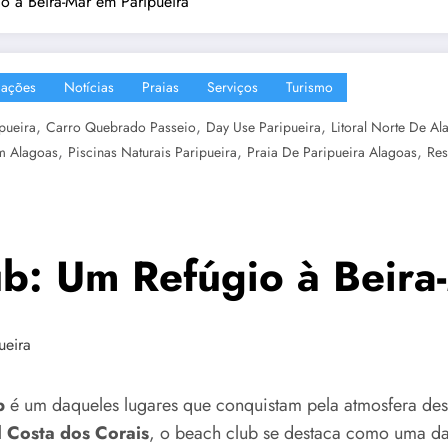
o à Beira-Mar em Paripueira
mações
Notícias
Praias
Serviços
Turismo
,
,
,
pueira
Carro Quebrado Passeio
Day Use Paripueira
Litoral Norte De Al
,
,
,
m Alagoas
Piscinas Naturais Paripueira
Praia De Paripueira Alagoas
Res
b: Um Refúgio à Beira
b
é um daqueles lugares que conquistam pela atmosfera desc
 Costa dos Corais
, o beach club se destaca como uma das