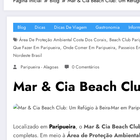
Página inicial
Blog
Mar & Cia Beach Club: Um Refúgi
Blog
Dicas
Dicas De Viagem
Gastronomia
Infor
,
Área De Proteção Ambiental Costa Dos Corais
Beach Club Pari
,
,
Que Fazer Em Paripueira
Onde Comer Em Paripueira
Passeios E
Nordeste Brasil
Paripueira - Alagoas
0 Comentários
Mar & Cia Beach Clu
Localizado em
Paripueira
, o
Mar & Cia Beach Clu
completas. Em meio à
Área de Proteção Ambiental