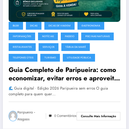
BLOG
DICAS
DICAS DE VIAGEM
GASTRONOMIA
INFORMAÇÕES
NOTÍCIAS
PASSEIO
PISCINAS NATURAIS
RESTAURANTES
SERVIÇOS
TÁBUA DA MARÉ
TELEFONES ÚTEIS
TURISMO
UTILIDADE PÚBLICA
Guia Completo de Paripueira: como
economizar, evitar erros e aproveitar
melhor esse paraíso de Alagoas
Guia digital · Edição 2026 Paripueira sem erros O guia
completo para quem quer…
Paripueira -
0 Comentários
Consulte Mais Informação
Alagoas