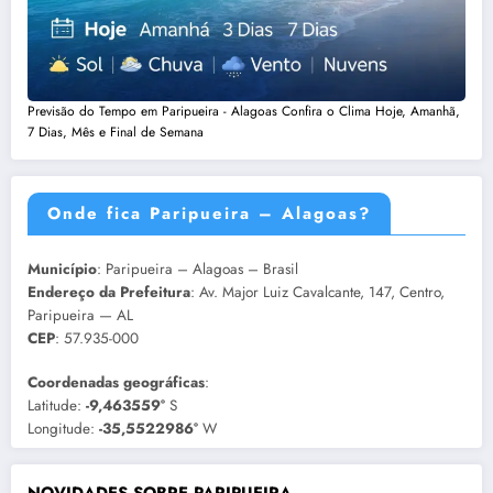
Previsão do Tempo em Paripueira - Alagoas Confira o Clima Hoje, Amanhã,
7 Dias, Mês e Final de Semana
Onde fica Paripueira – Alagoas?
Município
: Paripueira – Alagoas – Brasil
Endereço da Prefeitura
: Av. Major Luiz Cavalcante, 147, Centro,
Paripueira — AL
CEP
: 57.935-000
Coordenadas geográficas
:
Latitude:
-9,463559°
S
Longitude:
-35,5522986°
W