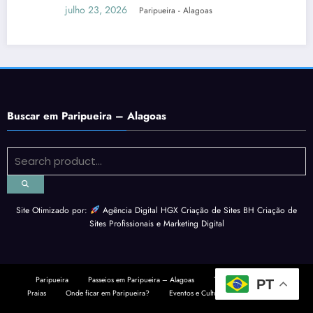
julho 23, 2026
Paripueira - Alagoas
Buscar em Paripueira – Alagoas
Site Otimizado por:
Agência Digital HGX Criação de Sites BH
Criação de
Sites Profissionais
e
Marketing Digital
Paripueira
Passeios em Paripueira – Alagoas
Tábua da Maré
PT
Praias
Onde ficar em Paripueira?
Eventos e Cultura
Contato