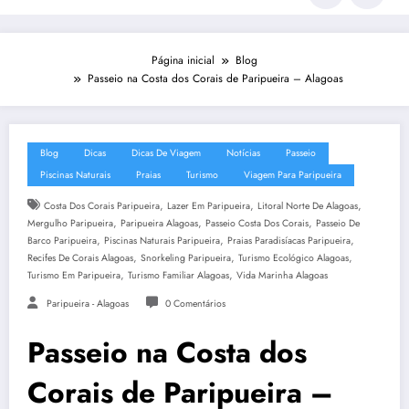
Página inicial
Blog
Passeio na Costa dos Corais de Paripueira – Alagoas
Blog
Dicas
Dicas De Viagem
Notícias
Passeio
Piscinas Naturais
Praias
Turismo
Viagem Para Paripueira
,
,
,
Costa Dos Corais Paripueira
Lazer Em Paripueira
Litoral Norte De Alagoas
,
,
,
Mergulho Paripueira
Paripueira Alagoas
Passeio Costa Dos Corais
Passeio De
,
,
,
Barco Paripueira
Piscinas Naturais Paripueira
Praias Paradisíacas Paripueira
,
,
,
Recifes De Corais Alagoas
Snorkeling Paripueira
Turismo Ecológico Alagoas
,
,
Turismo Em Paripueira
Turismo Familiar Alagoas
Vida Marinha Alagoas
Paripueira - Alagoas
0 Comentários
Passeio na Costa dos
Corais de Paripueira –