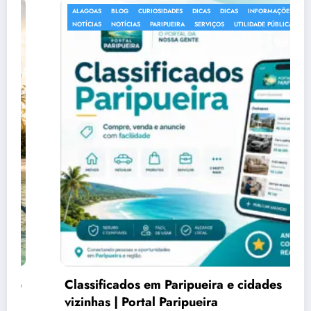
ALAGOAS
BLOG
CURIOSIDADES
DICAS
DICAS
INFORMAÇÕES
NOTÍCIAS
NOTÍCIAS
PARIPUEIRA
SERVIÇOS
UTILIDADE PÚBLICA
Classificados em Paripueira e cidades
vizinhas | Portal Paripueira