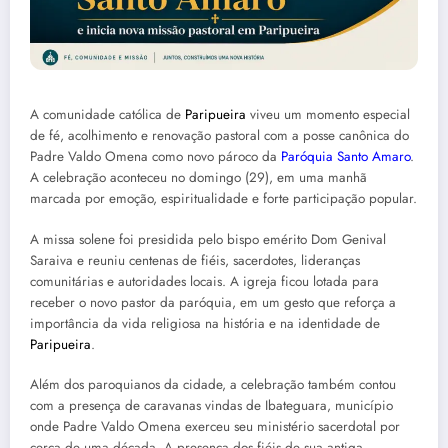
A comunidade católica de
Paripueira
viveu um momento especial
de fé, acolhimento e renovação pastoral com a posse canônica do
Padre Valdo Omena como novo pároco da
Paróquia Santo Amaro
.
A celebração aconteceu no domingo (29), em uma manhã
marcada por emoção, espiritualidade e forte participação popular.
A missa solene foi presidida pelo bispo emérito Dom Genival
Saraiva e reuniu centenas de fiéis, sacerdotes, lideranças
comunitárias e autoridades locais. A igreja ficou lotada para
receber o novo pastor da paróquia, em um gesto que reforça a
importância da vida religiosa na história e na identidade de
Paripueira
.
Além dos paroquianos da cidade, a celebração também contou
com a presença de caravanas vindas de Ibateguara, município
onde Padre Valdo Omena exerceu seu ministério sacerdotal por
cerca de uma década. A presença dos fiéis de sua antiga