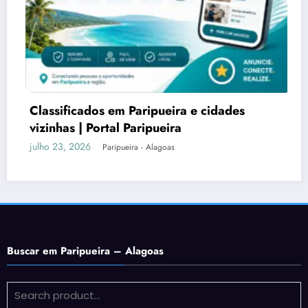
ripueira e cidades
Férias de Julho em 
ripueira
Paripueira e os melh
Norte
julho 18, 2026
 - Alagoas
Paripueira -
Buscar em Paripueira – Alagoas