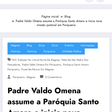
Página inicial
Blog
Padre Valdo Omena assume a Paróquia Santo Amaro e inicia nova
missão pastoral em Paripueira
Alagoas
Blog
Dicas
Dicas
Eventos
Informações
Notícias
Notícias
Paripueira
Utilidade Pública
,
Fé E Tradição No Litoral Norte De Alagoas
Festa De São Pedro Dos
,
,
Pescadores
Padre Valdo Omena Em Paripueira
Paróquia Santo Amaro
,
Paripueira
Posse De Pároco Em Alagoas
Paripueira - Alagoas
0 Comentários
Padre Valdo Omena
assume a Paróquia Santo