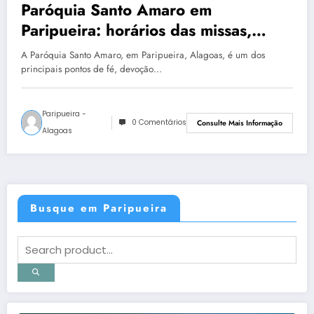
Paróquia Santo Amaro em
Paripueira: horários das missas,
missa dominical, confissões e
A Paróquia Santo Amaro, em Paripueira, Alagoas, é um dos
funcionamento da igreja
principais pontos de fé, devoção…
Paripueira -
0 Comentários
Consulte Mais Informação
Alagoas
Busque em Paripueira