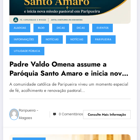
ALAGOAS
BLOG
DICAS
DICAS
EVENTOS
INFORMAÇÕES
NOTÍCIAS
NOTÍCIAS
PARIPUEIRA
UTILIDADE PÚBLICA
Padre Valdo Omena assume a
Paróquia Santo Amaro e inicia nova
missão pastoral em Paripueira
A comunidade católica de Paripueira viveu um momento especial
de fé, acolhimento e renovação pastoral…
Paripueira -
0 Comentários
Consulte Mais Informação
Alagoas