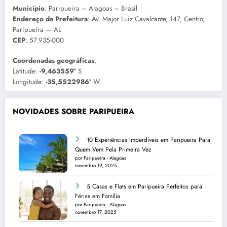
Município
: Paripueira – Alagoas – Brasil
Endereço da Prefeitura
: Av. Major Luiz Cavalcante, 147, Centro,
Paripueira — AL
CEP
: 57.935-000
Coordenadas geográficas
:
Latitude:
-9,463559°
S
Longitude:
-35,5522986°
W
NOVIDADES SOBRE PARIPUEIRA
10 Experiências Imperdíveis em Paripueira Para
Quem Vem Pela Primeira Vez
por Paripueira - Alagoas
novembro 19, 2025
5 Casas e Flats em Paripueira Perfeitos para
Férias em Família
por Paripueira - Alagoas
novembro 17, 2025