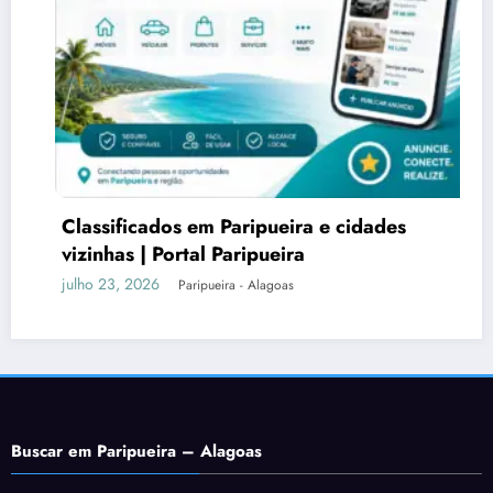
TRANSPOR
UTILIDADE
ificados em Paripueira e cidades
Férias
as | Portal Paripueira
Paripue
Norte
3, 2026
julho 18,
Paripueira - Alagoas
Buscar em Paripueira – Alagoas