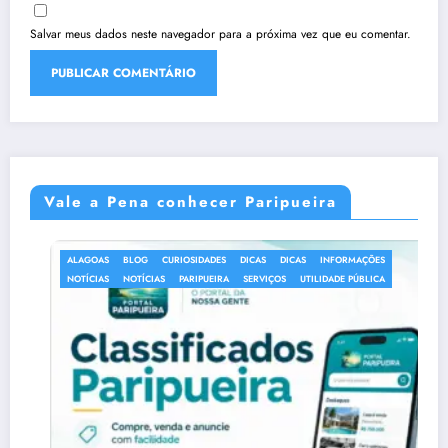
Salvar meus dados neste navegador para a próxima vez que eu comentar.
Vale a Pena conhecer Paripueira
S
BLOG
CURIOSIDADES
DICAS
DICAS
INFORMAÇÕES
ALAGOAS
S
NOTÍCIAS
PARIPUEIRA
SERVIÇOS
UTILIDADE PÚBLICA
BLOG
C
DELMIRO 
EVENTOS
HISTÓRIA 
MACEIÓ
PALMEIRA 
PIAÇABUÇ
RESTAURAN
SÃO MIGU