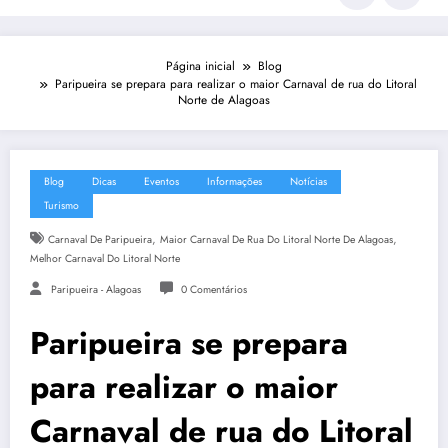
Página inicial
Blog
Paripueira se prepara para realizar o maior Carnaval de rua do Litoral
Norte de Alagoas
Blog
Dicas
Eventos
Informações
Notícias
Turismo
,
,
Carnaval De Paripueira
Maior Carnaval De Rua Do Litoral Norte De Alagoas
Melhor Carnaval Do Litoral Norte
Paripueira - Alagoas
0 Comentários
Paripueira se prepara
para realizar o maior
Carnaval de rua do Litoral