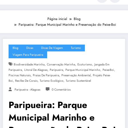
Página inicial
Blog
Paripueira: Parque Municipal Marinho e Preservação do Peixe-Boi
Blog
Dicas
Dicas De Viagem
Turismo
Viagem Para Paripueira
,
,
,
Biodiversidade Marinha
Conservação Marinha
Ecoturismo
Jangada Em
,
,
,
,
,
Paripueira
Litoral De Alagoas
Paripueira
Parque Municipal Marinho
Peixe-Boi
,
,
,
Piscinas Naturais
Praias De Paripueira
Preservação Ambiental
Projeto Peixe-
,
,
,
Boi
Recifes De Corais
Turismo Ecológico
Turismo Sustentável
Paripueira - Alagoas
0 Comentários
Paripueira: Parque
Municipal Marinho e