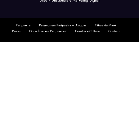
Sites Profissionais
e
Marketing Digital
Paripueira
Passeios em Paripueira – Alagoas
Tábua da Maré
Praias
Onde ficar em Paripueira?
Eventos e Cultura
Contato