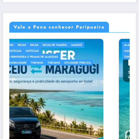
Vale a Pena conhecer Paripueira
ALAGOAS
BLOG
DICAS
DICAS
ECOTURISMO
INFORMAÇÕES
MACEIÓ
NOTÍCIAS
NOTÍCIAS
PASSEIO
PRAIAS
PRAIAS
TURISMO
TURISMO
UTILIDADE PÚBLICA