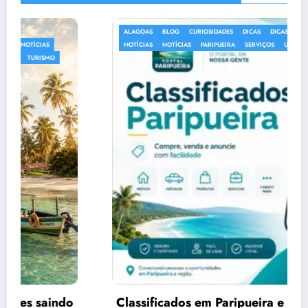
ALAGOAS
BLOG
CURIOSIDADES
DICAS
DICAS
INFORMAÇÕES
NOTÍCIAS
NOTÍCIAS
PARIPUEIRA
SERVIÇOS
UTILIDADE PÚBLICA
Classificados em Paripueira e cidades