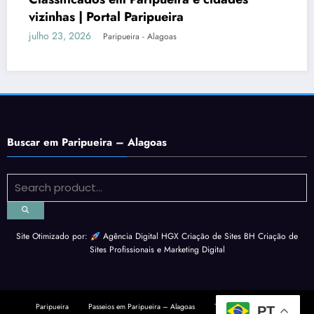
ipueira
Paripueira e os melhor
Norte
julho 18, 2026
 Alagoas
Paripueira - Al
Buscar em Paripueira – Alagoas
Site Otimizado por:
Agência Digital HGX Criação de Sites BH
Criação de
Sites Profissionais
e
Marketing Digital
Paripueira
Passeios em Paripueira – Alagoas
Tábua da Maré
PT