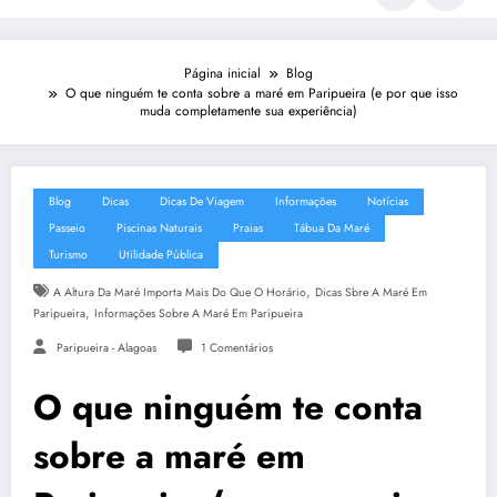
Página inicial
Blog
O que ninguém te conta sobre a maré em Paripueira (e por que isso
muda completamente sua experiência)
Blog
Dicas
Dicas De Viagem
Informações
Notícias
Passeio
Piscinas Naturais
Praias
Tábua Da Maré
Turismo
Utilidade Pública
,
A Altura Da Maré Importa Mais Do Que O Horário
Dicas Sbre A Maré Em
,
Paripueira
Informações Sobre A Maré Em Paripueira
Paripueira - Alagoas
1 Comentários
O que ninguém te conta
sobre a maré em