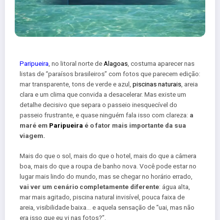
Paripueira
, no litoral norte de
Alagoas
, costuma aparecer nas
listas de “paraísos brasileiros” com fotos que parecem edição:
mar transparente, tons de verde e azul,
piscinas naturais
, areia
clara e um clima que convida a desacelerar. Mas existe um
detalhe decisivo que separa o passeio inesquecível do
passeio frustrante, e quase ninguém fala isso com clareza:
a
maré em
Paripueira
é o fator mais importante da sua
viagem.
Mais do que o sol, mais do que o hotel, mais do que a câmera
boa, mais do que a roupa de banho nova. Você pode estar no
lugar mais lindo do mundo, mas se chegar no horário errado,
vai ver um cenário completamente diferente
: água alta,
mar mais agitado, piscina natural invisível, pouca faixa de
areia, visibilidade baixa… e aquela sensação de “uai, mas não
era isso que eu vi nas fotos?”.