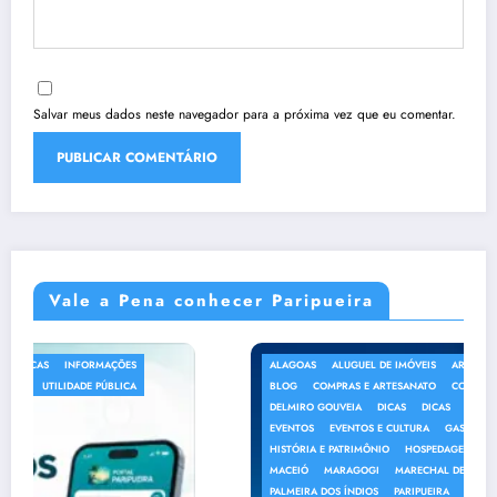
Salvar meus dados neste navegador para a próxima vez que eu comentar.
Vale a Pena conhecer Paripueira
ALAGOAS
ALUGUEL DE IMÓVEIS
ARAPIRACA
BARRA DE SÃO MIGUEL
BLOG
COMPRAS E ARTESANATO
CORURIPE
CURIOSIDADES
DELMIRO GOUVEIA
DICAS
DICAS
DICAS DE VIAGEM
ECOTURISMO
EVENTOS
EVENTOS E CULTURA
GASTRONOMIA
GASTRONOMIA
HISTÓRIA E PATRIMÔNIO
HOSPEDAGEM
INFORMAÇÕES
JAPARATINGA
MACEIÓ
MARAGOGI
MARECHAL DEODORO
NOTÍCIAS
NOTÍCIAS
PALMEIRA DOS ÍNDIOS
PARIPUEIRA
PASSEIO
PASSEIOS
PENEDO