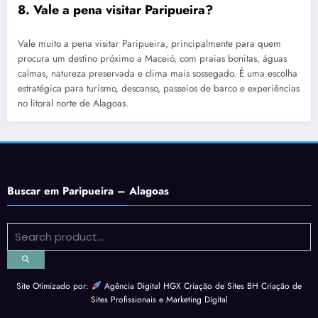
8. Vale a pena visitar Paripueira?
Vale muito a pena visitar Paripueira, principalmente para quem
procura um destino próximo a Maceió, com praias bonitas, águas
calmas, natureza preservada e clima mais sossegado. É uma escolha
estratégica para turismo, descanso, passeios de barco e experiências
no litoral norte de Alagoas.
Buscar em Paripueira – Alagoas
Site Otimizado por:
Agência Digital HGX Criação de Sites BH
Criação de
Sites Profissionais
e
Marketing Digital