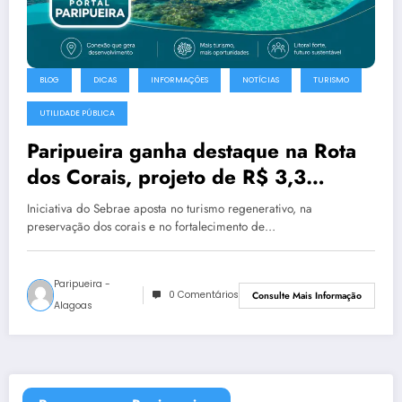
BLOG
DICAS
INFORMAÇÕES
NOTÍCIAS
TURISMO
UTILIDADE PÚBLICA
Paripueira ganha destaque na Rota
dos Corais, projeto de R$ 3,3
milhões que integra destinos de
Iniciativa do Sebrae aposta no turismo regenerativo, na
Alagoas e Pernambuco
preservação dos corais e no fortalecimento de…
Paripueira -
0 Comentários
Consulte Mais Informação
Alagoas