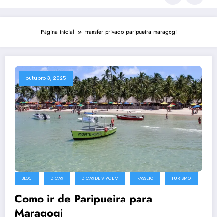
Página inicial
transfer privado paripueira maragogi
outubro 3, 2025
BLOG
DICAS
DICAS DE VIAGEM
PASSEIO
TURISMO
Como ir de Paripueira para
Maragogi