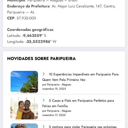
Município
: Paripueira – Alagoas – Brasil
Endereço da Prefeitura
: Av. Major Luiz Cavalcante, 147, Centro,
Paripueira — AL
CEP
: 57.935-000
Coordenadas geográficas
:
Latitude:
-9,463559°
S
Longitude:
-35,5522986°
W
NOVIDADES SOBRE PARIPUEIRA
10 Experiências Imperdíveis em Paripueira Para
Quem Vem Pela Primeira Vez
por Paripueira - Alagoas
novembro 19, 2025
5 Casas e Flats em Paripueira Perfeitos para
Férias em Família
por Paripueira - Alagoas
novembro 17, 2025
5 motivos para visitar Paripueira nas próximas