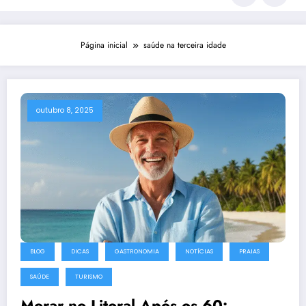
Página inicial
saúde na terceira idade
outubro 8, 2025
BLOG
DICAS
GASTRONOMIA
NOTÍCIAS
PRAIAS
SAÚDE
TURISMO
Morar no Litoral Após os 60: