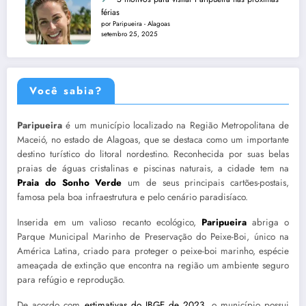
férias
por Paripueira - Alagoas
setembro 25, 2025
Você sabia?
Paripueira
é um município localizado na Região Metropolitana de
Maceió, no estado de Alagoas, que se destaca como um importante
destino turístico do litoral nordestino. Reconhecida por suas belas
praias de águas cristalinas e piscinas naturais, a cidade tem na
Praia do Sonho Verde
um de seus principais cartões-postais,
famosa pela boa infraestrutura e pelo cenário paradisíaco.
Inserida em um valioso recanto ecológico,
Paripueira
abriga o
Parque Municipal Marinho de Preservação do Peixe-Boi, único na
América Latina, criado para proteger o peixe-boi marinho, espécie
ameaçada de extinção que encontra na região um ambiente seguro
para refúgio e reprodução.
De acordo com
estimativas do IBGE de 2023
, o município possui