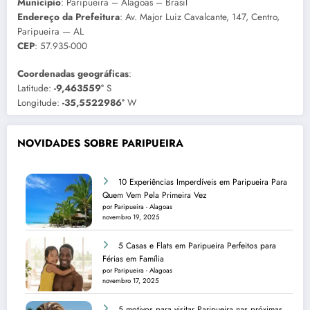
Município
: Paripueira – Alagoas – Brasil
Endereço da Prefeitura
: Av. Major Luiz Cavalcante, 147, Centro,
Paripueira — AL
CEP
: 57.935-000
Coordenadas geográficas
:
Latitude:
-9,463559°
S
Longitude:
-35,5522986°
W
NOVIDADES SOBRE PARIPUEIRA
10 Experiências Imperdíveis em Paripueira Para
Quem Vem Pela Primeira Vez
por Paripueira - Alagoas
novembro 19, 2025
5 Casas e Flats em Paripueira Perfeitos para
Férias em Família
por Paripueira - Alagoas
novembro 17, 2025
5 motivos para visitar Paripueira nas próximas