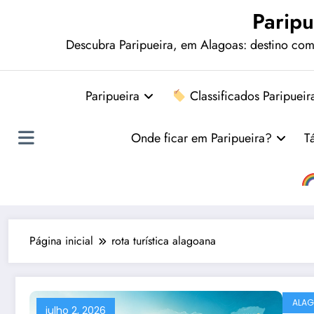
Paripu
Descubra Paripueira, em Alagoas: destino comp
Paripueira
Classificados Paripueir
Onde ficar em Paripueira?
T
Página inicial
rota turística alagoana
ALA
julho 2, 2026