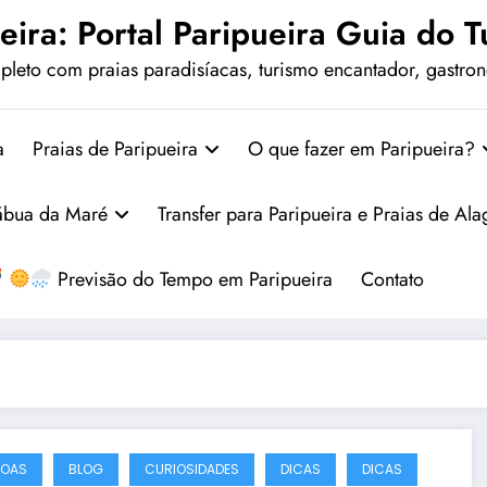
eira: Portal Paripueira Guia do Tu
leto com praias paradisíacas, turismo encantador, gastrono
a
Praias de Paripueira
O que fazer em Paripueira?
ábua da Maré
Transfer para Paripueira e Praias de Al
Previsão do Tempo em Paripueira
Contato
GOAS
BLOG
CURIOSIDADES
DICAS
DICAS