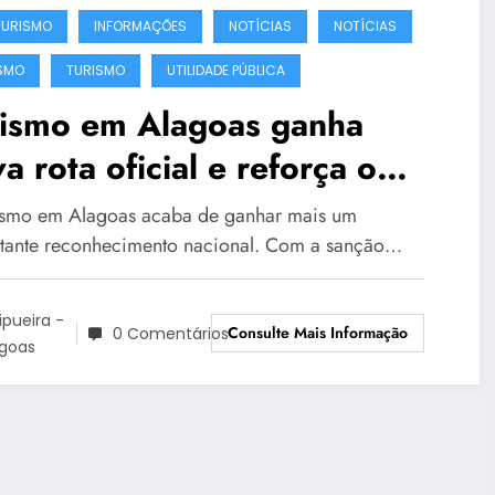
URISMO
INFORMAÇÕES
NOTÍCIAS
NOTÍCIAS
SMO
TURISMO
UTILIDADE PÚBLICA
rismo em Alagoas ganha
a rota oficial e reforça o
encial de destinos como
ismo em Alagoas acaba de ganhar mais um
ipueira
tante reconhecimento nacional. Com a sanção…
ipueira -
Consulte Mais Informação
0 Comentários
agoas