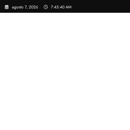
Pular
agosto 7, 2026
7:45:41 AM
para
o
conteúdo