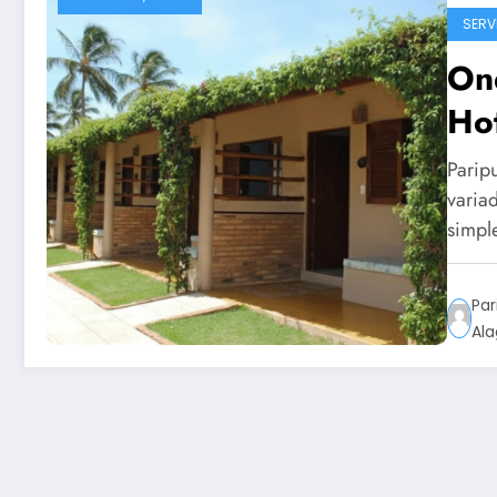
SERV
Ond
Hot
Parip
varia
simpl
Par
Al