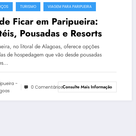
IÇOS
TURISMO
VIAGEM PARA PARIPUEIRA
e Ficar em Paripueira:
éis, Pousadas e Resorts
ueira, no litoral de Alagoas, oferece opções
das de hospedagem que vão desde pousadas
es…
ipueira -
Consulte Mais Informação
0 Comentários
agoas