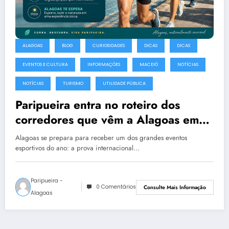
ALAGOAS
BLOG
CURIOSIDADES
DICAS
DICAS
EVENTOS E CULTURA
INFORMAÇÕES
MACEIÓ
NOTÍCIAS
NOTÍCIAS
TURISMO
UTILIDADE PÚBLICA
Paripueira entra no roteiro dos
corredores que vêm a Alagoas em
agosto de 2026
Alagoas se prepara para receber um dos grandes eventos
esportivos do ano: a prova internacional…
Paripueira -
0 Comentários
Consulte Mais Informação
Alagoas