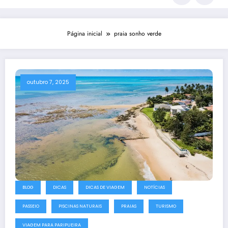
Página inicial
praia sonho verde
outubro 7, 2025
BLOG
DICAS
DICAS DE VIAGEM
NOTÍCIAS
PASSEIO
PISCINAS NATURAIS
PRAIAS
TURISMO
VIAGEM PARA PARIPUEIRA