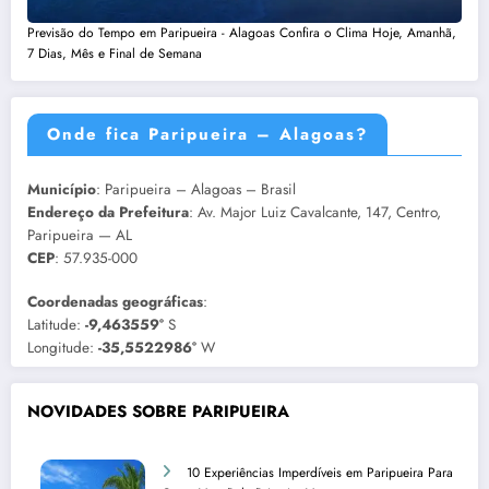
Previsão do Tempo em Paripueira - Alagoas Confira o Clima Hoje, Amanhã,
7 Dias, Mês e Final de Semana
Onde fica Paripueira – Alagoas?
Município
: Paripueira – Alagoas – Brasil
Endereço da Prefeitura
: Av. Major Luiz Cavalcante, 147, Centro,
Paripueira — AL
CEP
: 57.935-000
Coordenadas geográficas
:
Latitude:
-9,463559°
S
Longitude:
-35,5522986°
W
NOVIDADES SOBRE PARIPUEIRA
10 Experiências Imperdíveis em Paripueira Para