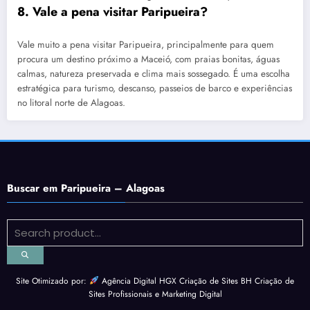
8. Vale a pena visitar Paripueira?
Vale muito a pena visitar Paripueira, principalmente para quem
procura um destino próximo a Maceió, com praias bonitas, águas
calmas, natureza preservada e clima mais sossegado. É uma escolha
estratégica para turismo, descanso, passeios de barco e experiências
no litoral norte de Alagoas.
Buscar em Paripueira – Alagoas
Site Otimizado por:
Agência Digital HGX Criação de Sites BH
Criação de
Sites Profissionais
e
Marketing Digital