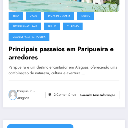
BLOG
DICAS
DICAS DE VIAGEM
PASSEIO
PISCINAS NATURAIS
PRAIAS
TURISMO
VIAGEM PARA PARIPUEIRA
Principais passeios em Paripueira e
arredores
Paripueira é um destino encantador em Alagoas, oferecendo uma
combinação de natureza, cultura e aventura.…
Paripueira -
2 Comentários
Consulte Mais Informação
Alagoas