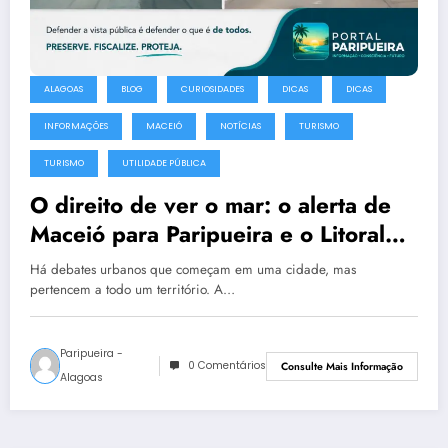
ALAGOAS
BLOG
CURIOSIDADES
DICAS
DICAS
INFORMAÇÕES
MACEIÓ
NOTÍCIAS
TURISMO
TURISMO
UTILIDADE PÚBLICA
O direito de ver o mar: o alerta de
Maceió para Paripueira e o Litoral
Norte
Há debates urbanos que começam em uma cidade, mas
pertencem a todo um território. A…
Paripueira -
0 Comentários
Consulte Mais Informação
Alagoas