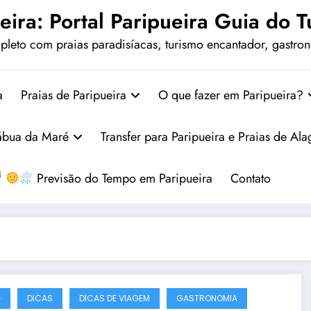
eira: Portal Paripueira Guia do Tu
leto com praias paradisíacas, turismo encantador, gastrono
a
Praias de Paripueira
O que fazer em Paripueira?
ábua da Maré
Transfer para Paripueira e Praias de Al
Previsão do Tempo em Paripueira
Contato
G
DICAS
DICAS DE VIAGEM
GASTRONOMIA