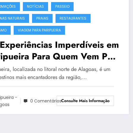
RMAÇÕES
NOTÍCIAS
PASSEIO
INAS NATURAIS
PRAIAS
RESTAURANTES
SMO
VIAGEM PARA PARIPUEIRA
Experiências Imperdíveis em
ripueira Para Quem Vem Pela
meira Vez
eira, localizada no litoral norte de Alagoas, é um
estinos mais encantadores da região,…
ipueira -
Consulte Mais Informação
0 Comentários
agoas