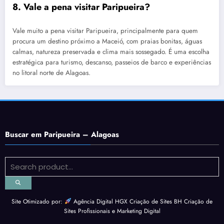
8. Vale a pena visitar Paripueira?
Vale muito a pena visitar Paripueira, principalmente para quem
procura um destino próximo a Maceió, com praias bonitas, águas
calmas, natureza preservada e clima mais sossegado. É uma escolha
estratégica para turismo, descanso, passeios de barco e experiências
no litoral norte de Alagoas.
Buscar em Paripueira – Alagoas
Site Otimizado por:
Agência Digital HGX Criação de Sites BH
Criação de
Sites Profissionais
e
Marketing Digital