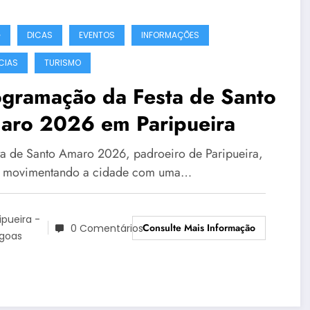
G
DICAS
EVENTOS
INFORMAÇÕES
CIAS
TURISMO
ogramação da Festa de Santo
aro 2026 em Paripueira
ta de Santo Amaro 2026, padroeiro de Paripueira,
 movimentando a cidade com uma…
ipueira -
Consulte Mais Informação
0 Comentários
agoas