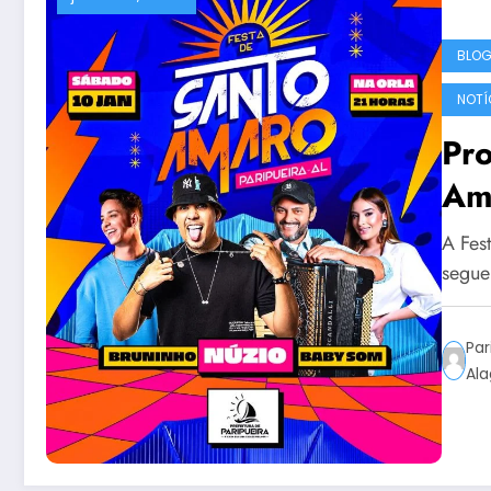
BLO
NOTÍ
Pr
Am
A Fes
segue
Par
Al