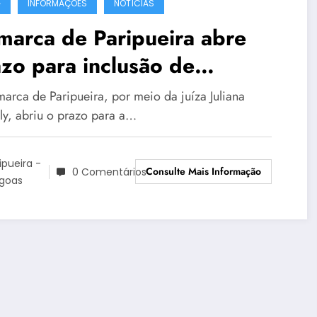
G
INFORMAÇÕES
NOTÍCIAS
marca de Paripueira abre
zo para inclusão de
ocessos na Semana Nacional
arca de Paripueira, por meio da juíza Juliana
Conciliação
ly, abriu o prazo para a…
ipueira -
Consulte Mais Informação
0 Comentários
agoas