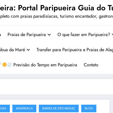
eira: Portal Paripueira Guia do Tu
leto com praias paradisíacas, turismo encantador, gastrono
a
Praias de Paripueira
O que fazer em Paripueira?
ábua da Maré
Transfer para Paripueira e Praias de Al
Previsão do Tempo em Paripueira
Contato
GOAS
ARAPIRACA
BARRA DE SÃO MIGUEL
BLOG