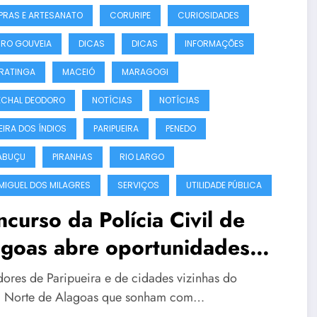
RAS E ARTESANATO
CORURIPE
CURIOSIDADES
IRO GOUVEIA
DICAS
DICAS
INFORMAÇÕES
RATINGA
MACEIÓ
MARAGOGI
CHAL DEODORO
NOTÍCIAS
NOTÍCIAS
EIRA DOS ÍNDIOS
PARIPUEIRA
PENEDO
ABUÇU
PIRANHAS
RIO LARGO
MIGUEL DOS MILAGRES
SERVIÇOS
UTILIDADE PÚBLICA
curso da Polícia Civil de
agoas abre oportunidades
a candidatos de Paripueira e
ores de Paripueira e de cidades vizinhas do
Litoral Norte
al Norte de Alagoas que sonham com…