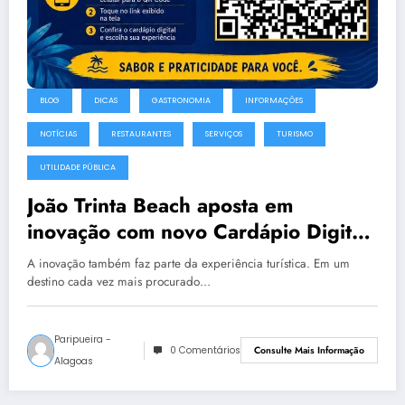
BLOG
DICAS
GASTRONOMIA
INFORMAÇÕES
NOTÍCIAS
RESTAURANTES
SERVIÇOS
TURISMO
UTILIDADE PÚBLICA
João Trinta Beach aposta em
inovação com novo Cardápio Digital
em Paripueira
A inovação também faz parte da experiência turística. Em um
destino cada vez mais procurado…
Paripueira -
0 Comentários
Consulte Mais Informação
Alagoas