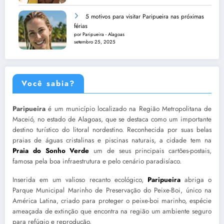
5 motivos para visitar Paripueira nas próximas
férias
por Paripueira - Alagoas
setembro 25, 2025
Você sabia?
Paripueira
é um município localizado na Região Metropolitana de
Maceió, no estado de Alagoas, que se destaca como um importante
destino turístico do litoral nordestino. Reconhecida por suas belas
praias de águas cristalinas e piscinas naturais, a cidade tem na
Praia do Sonho Verde
um de seus principais cartões-postais,
famosa pela boa infraestrutura e pelo cenário paradisíaco.
Inserida em um valioso recanto ecológico,
Paripueira
abriga o
Parque Municipal Marinho de Preservação do Peixe-Boi, único na
América Latina, criado para proteger o peixe-boi marinho, espécie
ameaçada de extinção que encontra na região um ambiente seguro
para refúgio e reprodução.