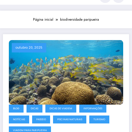
Página inicial
biodiversidade paripueira
outubro 20, 2025
BLOG
DICAS
DICAS DE VIAGEM
INFORMAÇÕES
NOTÍCIAS
PASSEIO
PISCINAS NATURAIS
TURISMO
VIAGEM PARA PARIPUEIRA