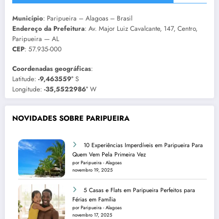
Município
: Paripueira – Alagoas – Brasil
Endereço da Prefeitura
: Av. Major Luiz Cavalcante, 147, Centro,
Paripueira — AL
CEP
: 57.935-000
Coordenadas geográficas
:
Latitude:
-9,463559°
S
Longitude:
-35,5522986°
W
NOVIDADES SOBRE PARIPUEIRA
10 Experiências Imperdíveis em Paripueira Para
Quem Vem Pela Primeira Vez
por Paripueira - Alagoas
novembro 19, 2025
5 Casas e Flats em Paripueira Perfeitos para
Férias em Família
por Paripueira - Alagoas
novembro 17, 2025