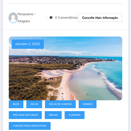
Paripueira -
0 Comentários
Consulte Mais Informação
Alagoas
outubro 2, 2025
BLOG
DICAS
DICAS DE VIAGEM
PASSEIO
PISCINAS NATURAIS
PRAIAS
TURISMO
VIAGEM PARA PARIPUEIRA