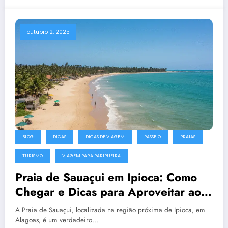
outubro 2, 2025
BLOG
DICAS
DICAS DE VIAGEM
PASSEIO
PRAIAS
TURISMO
VIAGEM PARA PARIPUEIRA
Praia de Sauaçui em Ipioca: Como
Chegar e Dicas para Aproveitar ao
Máximo
A Praia de Sauaçui, localizada na região próxima de Ipioca, em
Alagoas, é um verdadeiro…