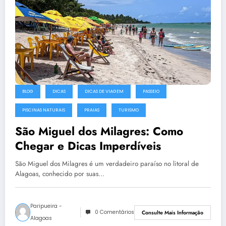
BLOG
DICAS
DICAS DE VIAGEM
PASSEIO
PISCINAS NATURAIS
PRAIAS
TURISMO
São Miguel dos Milagres: Como
Chegar e Dicas Imperdíveis
São Miguel dos Milagres é um verdadeiro paraíso no litoral de
Alagoas, conhecido por suas…
Paripueira -
0 Comentários
Consulte Mais Informação
Alagoas