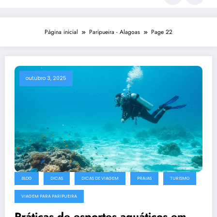
Página inicial
Paripueira - Alagoas
Page 22
outubro 3, 2025
BLOG
DICAS
DICAS DE VIAGEM
PRAIAS
TURISMO
VIAGEM PARA PARIPUEIRA
Práticas de esportes aquáticos em