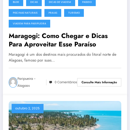
BLOG
DICAS
DICAS DE VIAGEM
PASSEIO
PISCINAS NATURAIS
PRAIAS
TURISMO
VIAGEM PARA PARIPUEIRA
Maragogi: Como Chegar e Dicas
Para Aproveitar Esse Paraíso
Maragogi é um dos destinos mais procurados do litoral norte de
Alagoas, famoso por suas…
Paripueira -
0 Comentários
Consulte Mais Informação
Alagoas
outubro 2, 2025