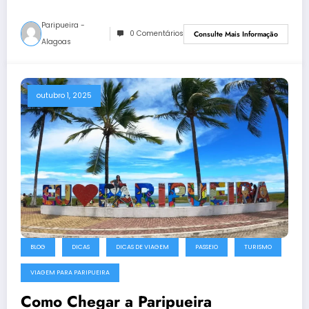
Paripueira -
0 Comentários
Consulte Mais Informação
Alagoas
outubro 1, 2025
BLOG
DICAS
DICAS DE VIAGEM
PASSEIO
TURISMO
VIAGEM PARA PARIPUEIRA
Como Chegar a Paripueira