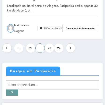
Localizada no litoral norte de Alagoas, Paripueira está a apenas 30
km de Maceió, o…
Paripueira -
0 Comentários
Consulte Mais Informação
Alagoas
Paginação
…
1
21
22
23
24
de
posts
Busque em Paripueira